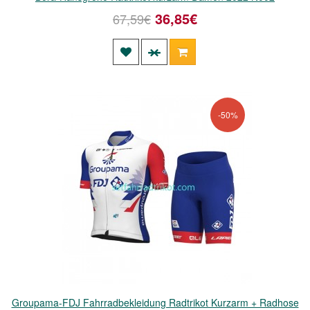
36,85€
67,59€
-50%
Groupama-FDJ Fahrradbekleidung Radtrikot Kurzarm + Radhose