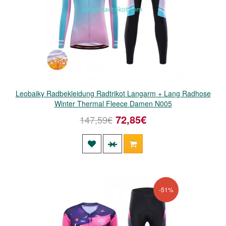
Leobaiky Radbekleidung Radtrikot Langarm + Lang Radhose
Winter Thermal Fleece Damen N005
72,85€
147,59€
-51%