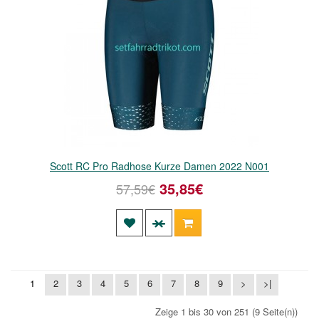
Scott RC Pro Radhose Kurze Damen 2022 N001
35,85€
57,59€
1
2
3
4
5
6
7
8
9
>
>|
Zeige 1 bis 30 von 251 (9 Seite(n))