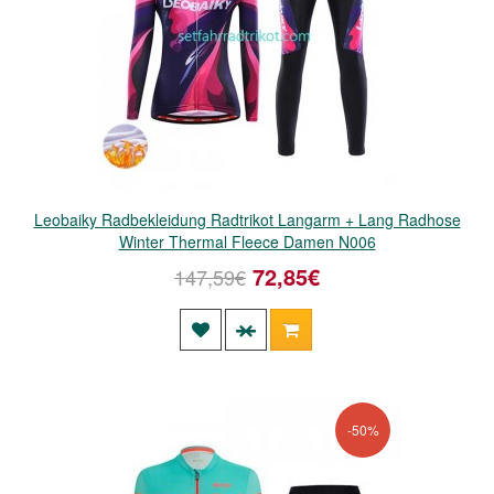
Leobaiky Radbekleidung Radtrikot Langarm + Lang Radhose
Winter Thermal Fleece Damen N006
72,85€
147,59€
-50%