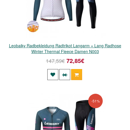
Leobaiky Radbekleidung Radtrikot Langarm + Lang Radhose
Winter Thermal Fleece Damen N003
72,85€
147,59€
-51%