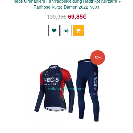
Ineos Grenadiers Fahrradbekleidung Radtrikot Kurzarm +
Radhose Kurze Damen 2022 N001
69,85€
139,95€
-52%