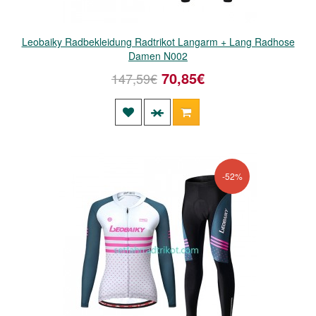
Leobaiky Radbekleidung Radtrikot Langarm + Lang Radhose
Damen N002
70,85€
147,59€
-52%