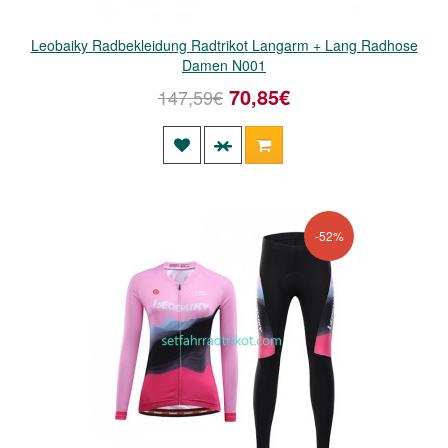
Leobaiky Radbekleidung Radtrikot Langarm + Lang Radhose
Damen N001
70,85€
147,59€
-52%