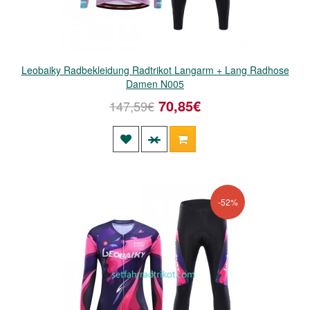
Leobaiky Radbekleidung Radtrikot Langarm + Lang Radhose
Damen N005
70,85€
147,59€
-52%