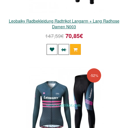
Leobaiky Radbekleidung Radtrikot Langarm + Lang Radhose
Damen N003
70,85€
147,59€
-52%