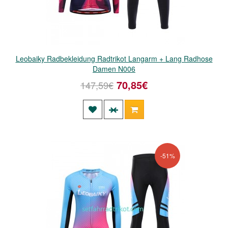
Leobaiky Radbekleidung Radtrikot Langarm + Lang Radhose
Damen N006
70,85€
147,59€
-51%