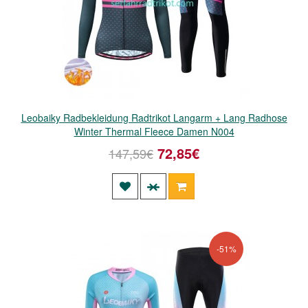
Leobaiky Radbekleidung Radtrikot Langarm + Lang Radhose
Winter Thermal Fleece Damen N004
72,85€
147,59€
-51%