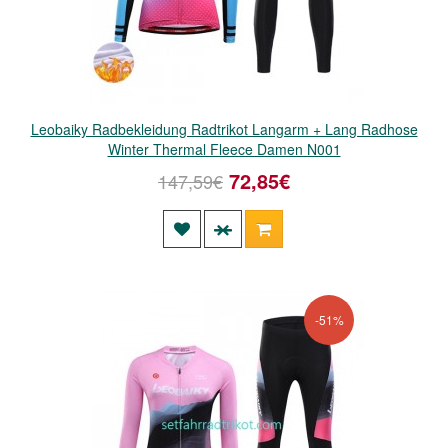
Leobaiky Radbekleidung Radtrikot Langarm + Lang Radhose
Winter Thermal Fleece Damen N001
72,85€
147,59€
-51%