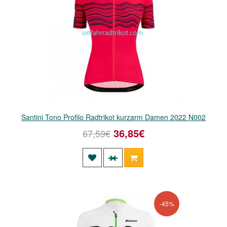
Santini Tono Profilo Radtrikot kurzarm Damen 2022 N002
36,85€
67,59€
-45%