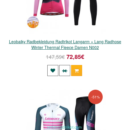
Leobaiky Radbekleidung Radtrikot Langarm + Lang Radhose
Winter Thermal Fleece Damen N002
72,85€
147,59€
-51%