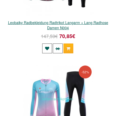
Leobaiky Radbekleidung Radtrikot Langarm + Lang Radhose
Damen N004
70,85€
147,59€
-52%