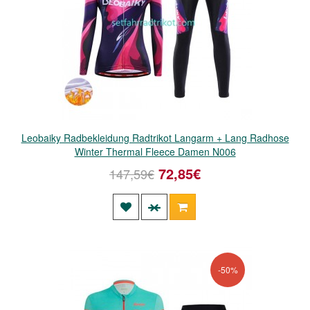
Leobaiky Radbekleidung Radtrikot Langarm + Lang Radhose
Winter Thermal Fleece Damen N006
72,85€
147,59€
-50%