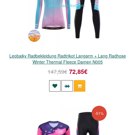
Leobaiky Radbekleidung Radtrikot Langarm + Lang Radhose
Winter Thermal Fleece Damen N005
72,85€
147,59€
-51%