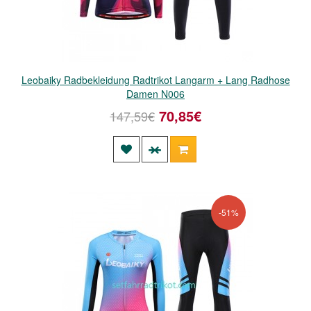
Leobaiky Radbekleidung Radtrikot Langarm + Lang Radhose
Damen N006
70,85€
147,59€
-51%