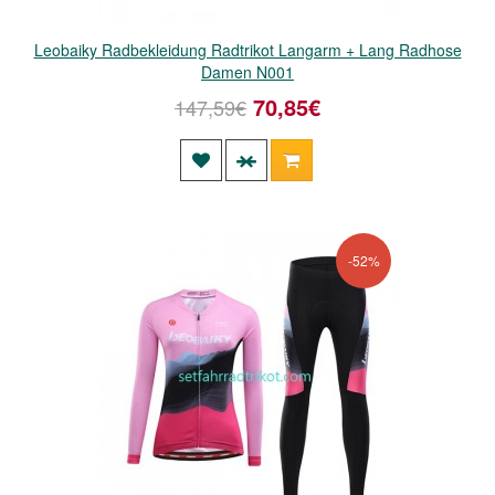
Leobaiky Radbekleidung Radtrikot Langarm + Lang Radhose
Damen N001
70,85€
147,59€
-52%