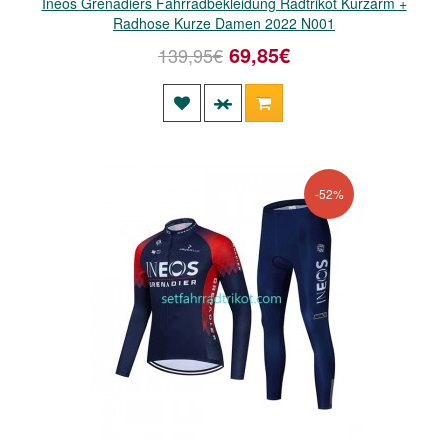
Ineos Grenadiers Fahrradbekleidung Radtrikot Kurzarm +
Radhose Kurze Damen 2022 N001
69,85€
139,95€
-52%