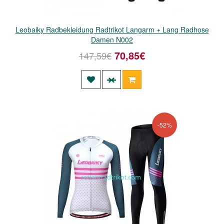
Leobaiky Radbekleidung Radtrikot Langarm + Lang Radhose
Damen N002
70,85€
147,59€
-52%