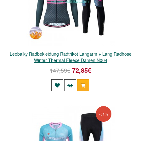
Leobaiky Radbekleidung Radtrikot Langarm + Lang Radhose
Winter Thermal Fleece Damen N004
72,85€
147,59€
-51%