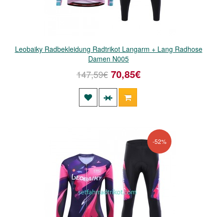
Leobaiky Radbekleidung Radtrikot Langarm + Lang Radhose
Damen N005
70,85€
147,59€
-52%