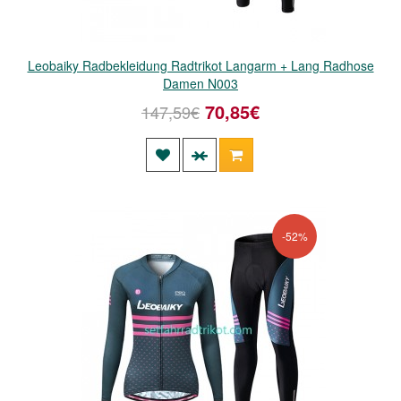
Leobaiky Radbekleidung Radtrikot Langarm + Lang Radhose
Damen N003
70,85€
147,59€
-52%