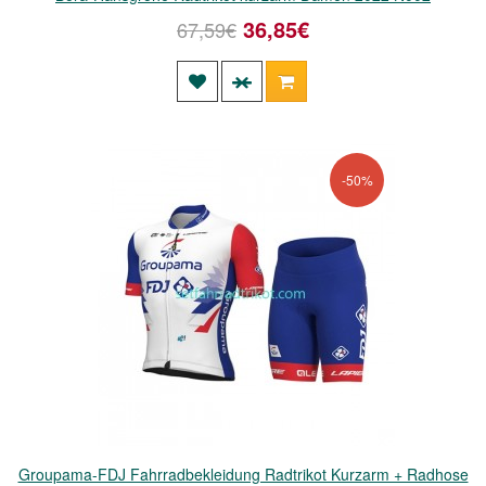
36,85€
67,59€
-50%
Groupama-FDJ Fahrradbekleidung Radtrikot Kurzarm + Radhose