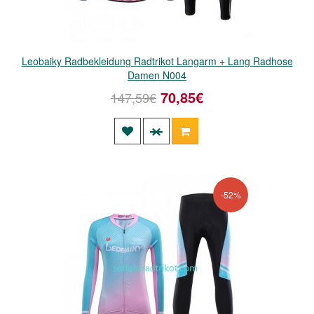
Leobaiky Radbekleidung Radtrikot Langarm + Lang Radhose
Damen N004
70,85€
147,59€
-52%