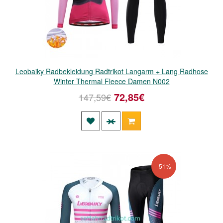
Leobaiky Radbekleidung Radtrikot Langarm + Lang Radhose
Winter Thermal Fleece Damen N002
72,85€
147,59€
-51%