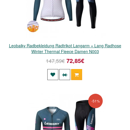
Leobaiky Radbekleidung Radtrikot Langarm + Lang Radhose
Winter Thermal Fleece Damen N003
72,85€
147,59€
-51%