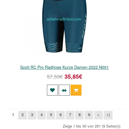
Scott RC Pro Radhose Kurze Damen 2022 N001
35,85€
57,59€
1
2
3
4
5
6
7
8
9
>
>|
Zeige 1 bis 30 von 251 (9 Seite(n))