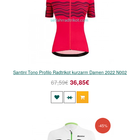
Santini Tono Profilo Radtrikot kurzarm Damen 2022 N002
36,85€
67,59€
-45%