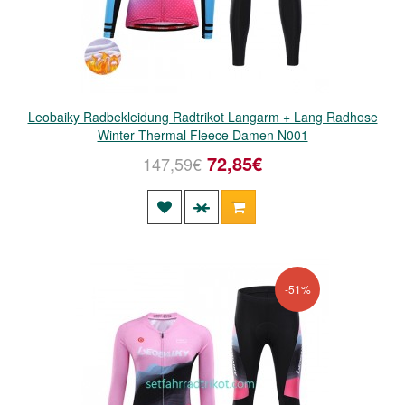
Leobaiky Radbekleidung Radtrikot Langarm + Lang Radhose
Winter Thermal Fleece Damen N001
72,85€
147,59€
-51%