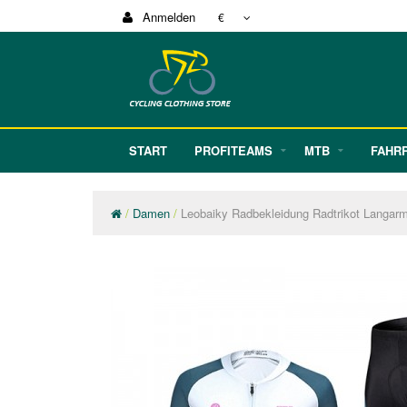
Anmelden
€
START
PROFITEAMS
MTB
FAHR
Damen
Leobaiky Radbekleidung Radtrikot Langa