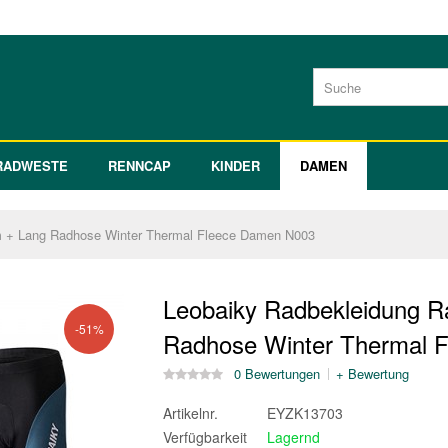
RADWESTE
RENNCAP
KINDER
DAMEN
rm + Lang Radhose Winter Thermal Fleece Damen N003
Leobaiky Radbekleidung R
-51%
Radhose Winter Thermal 
0 Bewertungen
+ Bewertung
Artikelnr.
EYZK13703
Verfügbarkeit
Lagernd