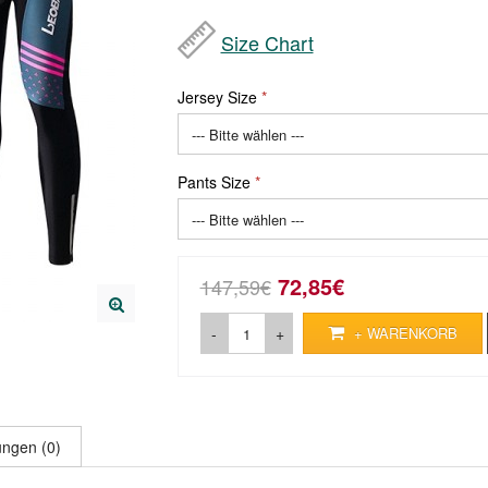
Size Chart
Jersey Size
Pants Size
72,85€
147,59€
-
+
+ WARENKORB
ngen (0)