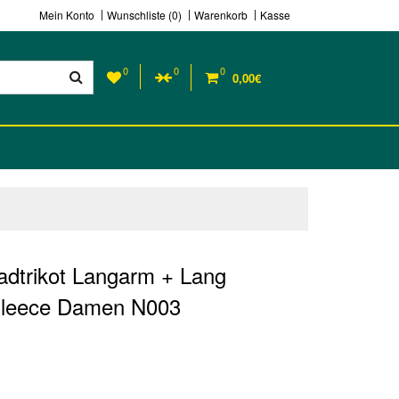
Mein Konto
Wunschliste (0)
Warenkorb
Kasse
0
0
0
0,00€
adtrikot Langarm + Lang
Fleece Damen N003