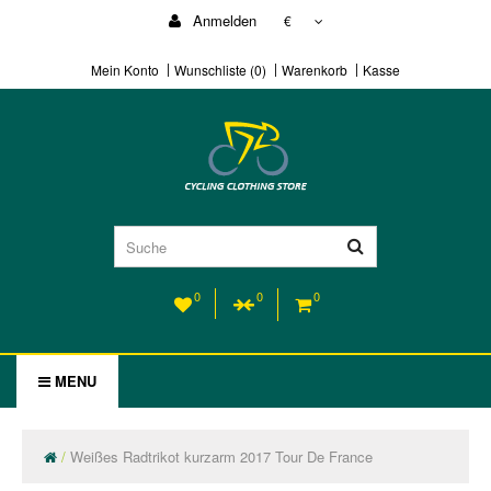
Anmelden
€
Mein Konto
Wunschliste (0)
Warenkorb
Kasse
0
0
0
MENU
Weißes Radtrikot kurzarm 2017 Tour De France