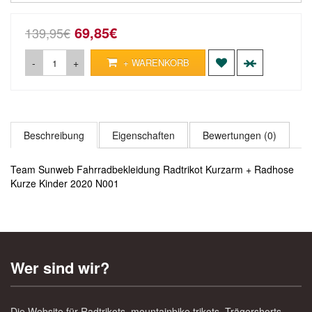
69,85€
139,95€
-
+
+ WARENKORB
Beschreibung
Eigenschaften
Bewertungen (0)
Team Sunweb Fahrradbekleidung Radtrikot Kurzarm + Radhose
Kurze Kinder 2020 N001
Wer sind wir?
Die Website für Radtrikots, mountainbike trikots, Trägershorts,