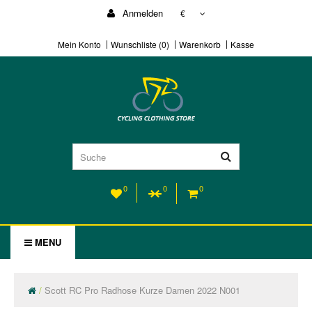
Anmelden
€
Mein Konto
Wunschliste (0)
Warenkorb
Kasse
0
0
0
MENU
Scott RC Pro Radhose Kurze Damen 2022 N001