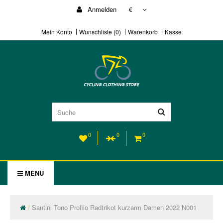
Anmelden
€
Mein Konto
Wunschliste (0)
Warenkorb
Kasse
0
0
0
MENU
Santini Tono Profilo Radtrikot kurzarm Damen 2022 N001