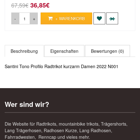
36,85€
67,59€
-
+
+ WARENKORB
Beschreibung
Eigenschaften
Bewertungen (0)
Santini Tono Profilo Radtrikot kurzarm Damen 2022 N001
Wer sind wir?
Die Website für Radtrikots, mountainbike trikots, Trägershorts,
Lang Trägerhosen, Radhosen Kurze, Lang Radhosen,
Fahrradwesten, Renncap und vieles mehr.