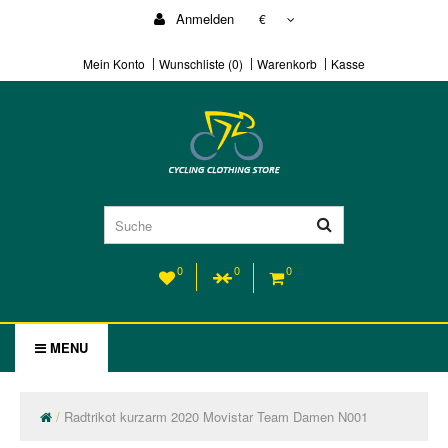
Anmelden
€
Mein Konto
Wunschliste (0)
Warenkorb
Kasse
0
0
0
MENU
Radtrikot kurzarm 2020 Movistar Team Damen N001