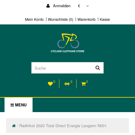
Anmelden
€
Mein Konto
Wunschliste (0)
Warenkorb
Kasse
0
0
0
MENU
Radtrikot 2020 Total Direct Energie Langarm N001