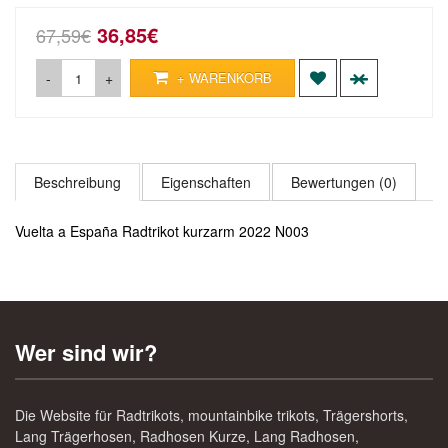
36,85€
67,59€
-
+
+ WARENKORB
Beschreibung
Eigenschaften
Bewertungen (0)
Vuelta a España Radtrikot kurzarm 2022 N003
Wer sind wir?
Die Website für Radtrikots, mountainbike trikots, Trägershorts,
Lang Trägerhosen, Radhosen Kurze, Lang Radhosen,