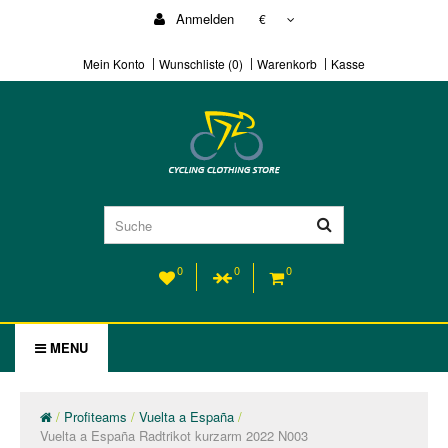
Anmelden
€
Mein Konto
Wunschliste (0)
Warenkorb
Kasse
0
0
0
MENU
Profiteams
Vuelta a España
Vuelta a España Radtrikot kurzarm 2022 N003