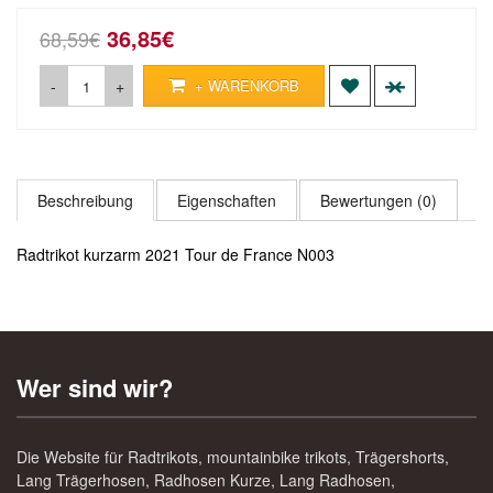
36,85€
68,59€
-
+
+ WARENKORB
Beschreibung
Eigenschaften
Bewertungen (0)
Radtrikot kurzarm 2021 Tour de France N003
Wer sind wir?
Die Website für Radtrikots, mountainbike trikots, Trägershorts,
Lang Trägerhosen, Radhosen Kurze, Lang Radhosen,