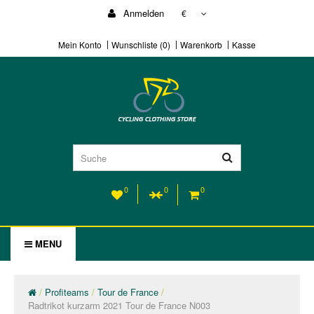
Anmelden
€
Mein Konto
Wunschliste (0)
Warenkorb
Kasse
0
0
0
MENU
Profiteams
Tour de France
Radtrikot kurzarm 2021 Tour de France N003