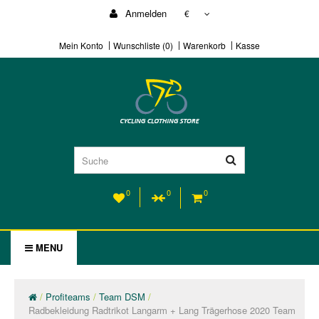
Anmelden
€
Mein Konto
Wunschliste (0)
Warenkorb
Kasse
0
0
0
MENU
Profiteams
Team DSM
Radbekleidung Radtrikot Langarm + Lang Trägerhose 2020 Team