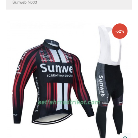
Sunweb N003
-52%