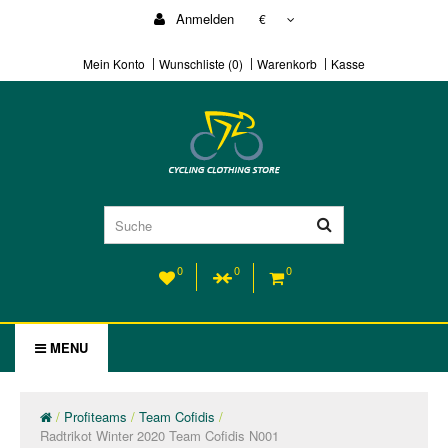
Anmelden
€
Mein Konto
Wunschliste (0)
Warenkorb
Kasse
0
0
0
MENU
Profiteams
Team Cofidis
Radtrikot Winter 2020 Team Cofidis N001