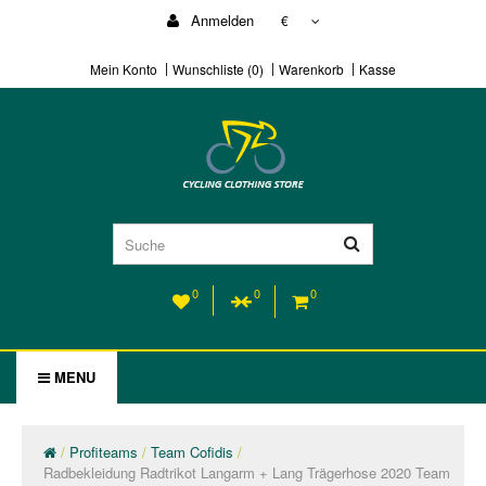
Anmelden
€
Mein Konto
Wunschliste (0)
Warenkorb
Kasse
0
0
0
MENU
Profiteams
Team Cofidis
Radbekleidung Radtrikot Langarm + Lang Trägerhose 2020 Team