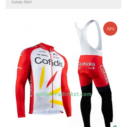
Cofidis N001
-52%