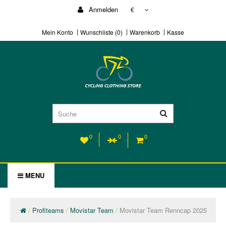
Anmelden
€
Mein Konto
Wunschliste (0)
Warenkorb
Kasse
0
0
0
MENU
Profiteams
Movistar Team
Movistar Team Renncap 2025