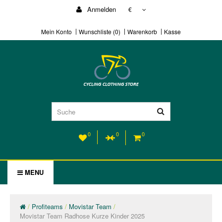
Anmelden
€
Mein Konto
Wunschliste (0)
Warenkorb
Kasse
0
0
0
MENU
Profiteams
Movistar Team
Movistar Team Radhose Kurze Kinder 2025