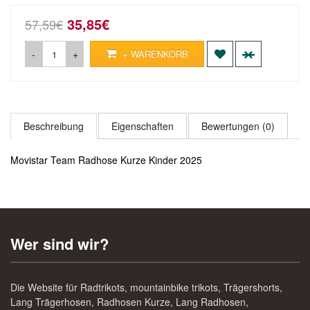
35,85€
57,59€
-
+
+ WARENKORB
Beschreibung
Eigenschaften
Bewertungen (0)
Movistar Team Radhose Kurze Kinder 2025
Wer sind wir?
Die Website für Radtrikots, mountainbike trikots, Trägershorts,
Lang Trägerhosen, Radhosen Kurze, Lang Radhosen,