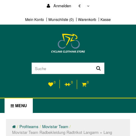
Anmelden
€
Mein Konto
Wunschliste (0)
Warenkorb
Kasse
0
0
0
MENU
Profiteams
Movistar Team
Movistar Team Radbekleidung Radtrikot Langarm + Lang