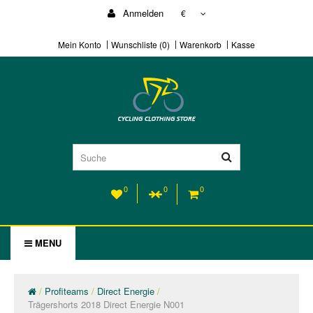
Anmelden
€
Mein Konto
Wunschliste (0)
Warenkorb
Kasse
0
0
0
MENU
Profiteams
Direct Energie
Trägershorts 2018 Direct Energie N001