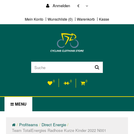
Anmelden
€
Mein Konto
Wunschliste (0)
Warenkorb
Kasse
0
0
0
MENU
Profiteams
Direct Energie
Team TotalEnergies Radhose Kurze Kinder 2022 N001