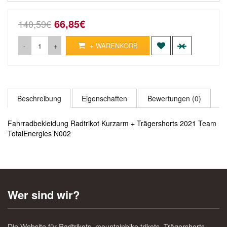
66,85€
140,59€
-
+
+ WARENKORB
Beschreibung
Eigenschaften
Bewertungen (0)
Fahrradbekleidung Radtrikot Kurzarm + Trägershorts 2021 Team
TotalEnergies N002
Wer sind wir?
Die Website für Radtrikots, mountainbike trikots, Trägershorts,