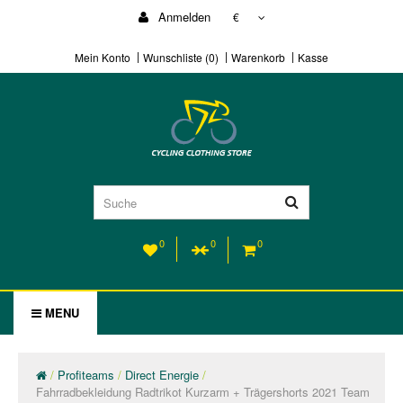
Anmelden
€
Mein Konto
Wunschliste (0)
Warenkorb
Kasse
0
0
0
MENU
Profiteams
Direct Energie
Fahrradbekleidung Radtrikot Kurzarm + Trägershorts 2021 Team