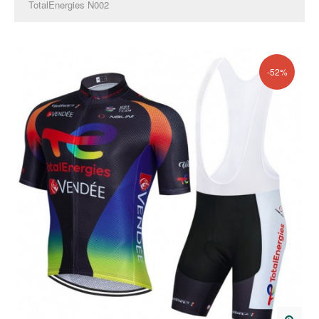
TotalEnergies N002
-52%