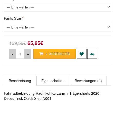
Pants Size
65,85€
139,59€
-
+
+ WARENKORB
Beschreibung
Eigenschaften
Bewertungen (0)
Fahrradbekleidung Radtrikot Kurzarm + Trägershorts 2020
Deceuninck-Quick-Step N001