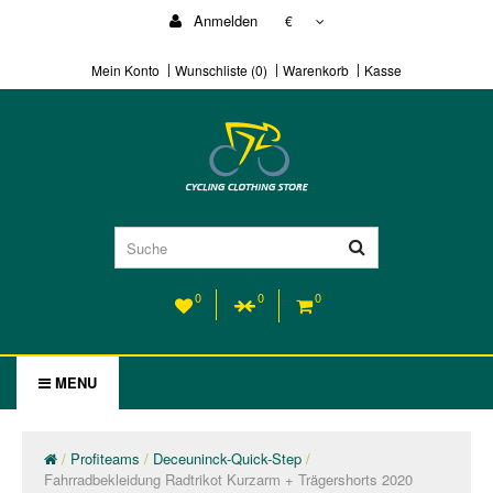
Anmelden
€
Mein Konto
Wunschliste (0)
Warenkorb
Kasse
0
0
0
MENU
Profiteams
Deceuninck-Quick-Step
Fahrradbekleidung Radtrikot Kurzarm + Trägershorts 2020