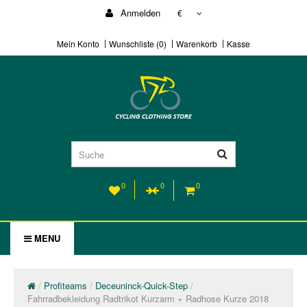
Anmelden
€
Mein Konto
Wunschliste (0)
Warenkorb
Kasse
0
0
0
MENU
Profiteams
Deceuninck-Quick-Step
Fahrradbekleidung Radtrikot Kurzarm + Radhose Kurze 2018