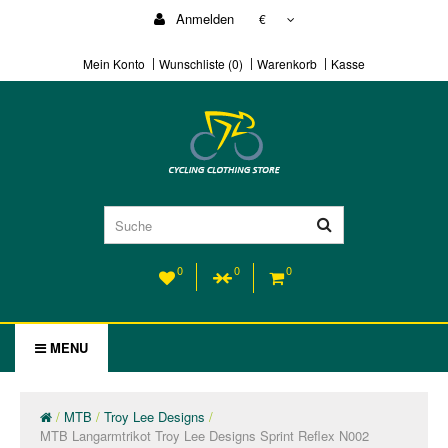
Anmelden
€
Mein Konto
Wunschliste (0)
Warenkorb
Kasse
0
0
0
MENU
MTB
Troy Lee Designs
MTB Langarmtrikot Troy Lee Designs Sprint Reflex N002