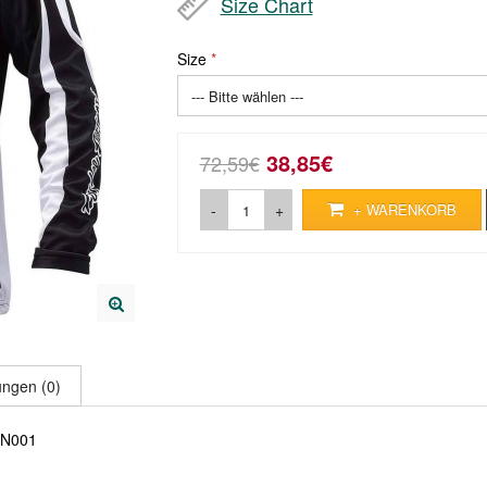
Size Chart
Size
38,85€
72,59€
-
+
+ WARENKORB
ngen (0)
x N001