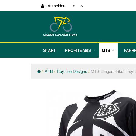
Anmelden
€
START
PROFITEAMS
MTB
FAHR
MTB
Troy Lee Designs
MTB Langarmtrikot Troy L