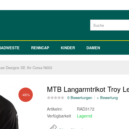
RADWESTE
RENNCAP
KINDER
DAMEN
Lee Designs SE Air Corsa N003
MTB Langarmtrikot Troy L
-46%
0 Bewertungen
+ Bewertung
Artikelnr.
RAD3172
Verfügbarkeit
Lagernd