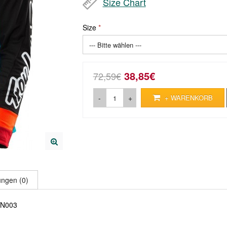
Size Chart
Size
38,85€
72,59€
-
+
+ WARENKORB
ngen (0)
 N003