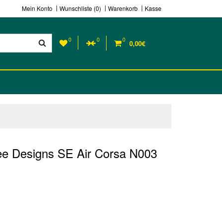
Mein Konto
Wunschliste (0)
Warenkorb
Kasse
0
0
0
0,00€
ee Designs SE Air Corsa N003