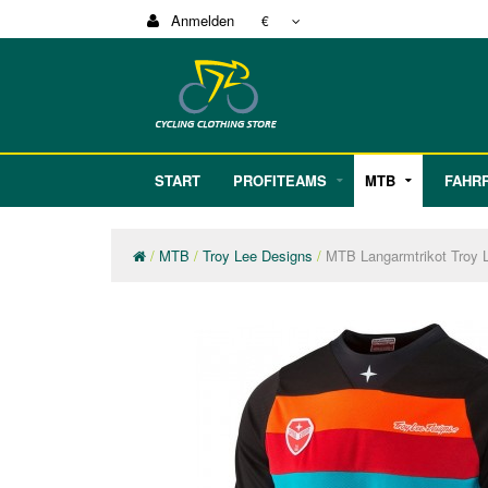
Anmelden
€
START
PROFITEAMS
MTB
FAHR
MTB
Troy Lee Designs
MTB Langarmtrikot Troy 