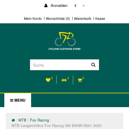
Anmelden
€
Mein Konto
Wunschliste (0)
Warenkorb
Kasse
0
0
0
MENU
MTB
Fox Racing
MTB Langarmtrikot Fox Racing 360 BANN N001 2020