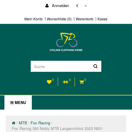
Anmelden
€
Mein Konto
Wunschliste (0)
Warenkorb
Kasse
0
0
0
MENU
MTB
Fox Racing
Fox Racing 360 Nobly MTB Langarmtrikot 2023 N001