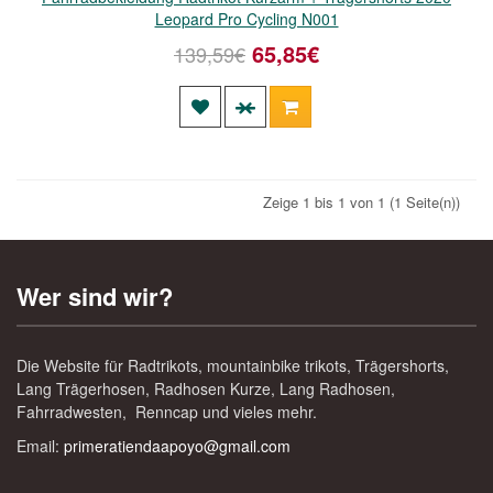
Leopard Pro Cycling N001
65,85€
139,59€
Zeige 1 bis 1 von 1 (1 Seite(n))
Wer sind wir?
Die Website für Radtrikots, mountainbike trikots, Trägershorts,
Lang Trägerhosen, Radhosen Kurze, Lang Radhosen,
Fahrradwesten, Renncap und vieles mehr.
Email:
primeratiendaapoyo@gmail.com