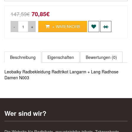
70,85€
147,59€
-
+
+ WARENKORB
Beschreibung
Eigenschaften
Bewertungen (0)
Leobaiky Radbekleidung Radtrikot Langarm + Lang Radhose
Damen N003
Wer sind wir?
Die Website für Radtrikots, mountainbike trikots, Trägershorts,