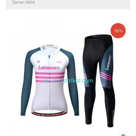
Damen N003
-52%