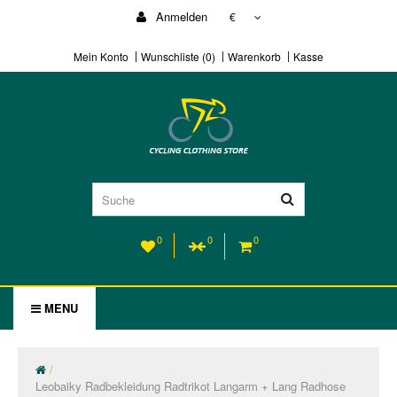
Anmelden
€
Mein Konto
Wunschliste (0)
Warenkorb
Kasse
0
0
0
MENU
Leobaiky Radbekleidung Radtrikot Langarm + Lang Radhose