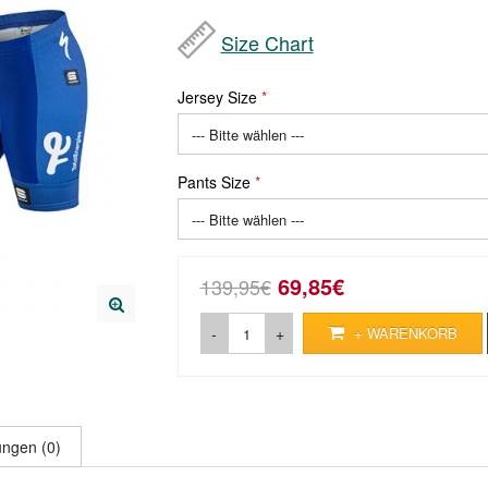
Size Chart
Jersey Size
Pants Size
69,85€
139,95€
-
+
+ WARENKORB
ngen (0)