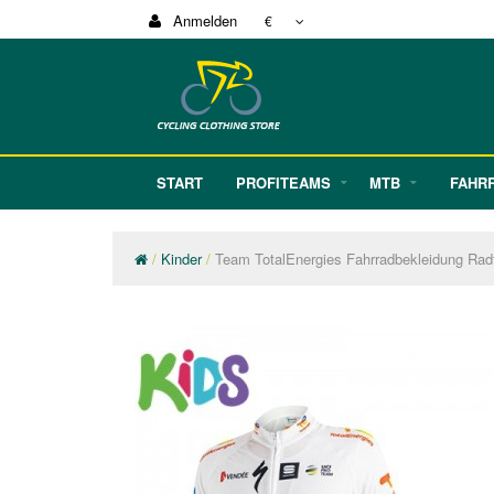
Anmelden
€
START
PROFITEAMS
MTB
FAHR
Kinder
Team TotalEnergies Fahrradbekleidung Rad