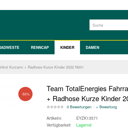
RADWESTE
RENNCAP
KINDER
DAMEN
trikot Kurzarm + Radhose Kurze Kinder 2022 N001
Team TotalEnergies Fahrra
-50%
+ Radhose Kurze Kinder 
0 Bewertungen
+ Bewertung
Artikelnr.
EYZK13571
Verfügbarkeit
Lagernd