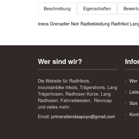
Beschreibung
Eigenschaften
Bewertu
Ineos Grenadier Noir Radbekleidung Radtrikot La
Wer sind wir?
Info
Die Website für Radtrikots,
Wer 
mountainbike trikots, Trägershorts, Lang
Lief
Trägerhosen, Radhosen Kurze, Lang
Radhosen, Fahrradwesten, Renncap
Size
und vieles mehr.
Kont
Email:
primeratiendaapoyo@gmail.com