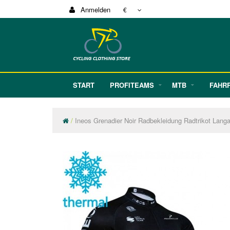
Anmelden
€
START
PROFITEAMS
MTB
FAHR
Ineos Grenadier Noir Radbekleidung Radtrikot Lang