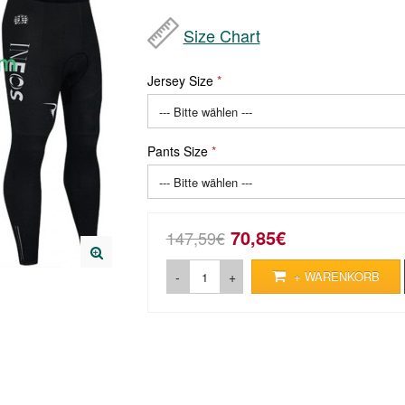
Size Chart
Jersey Size
Pants Size
70,85€
147,59€
-
+
+ WARENKORB