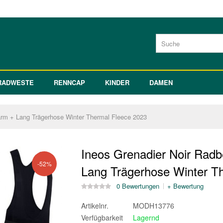
RADWESTE
RENNCAP
KINDER
DAMEN
arm + Lang Trägerhose Winter Thermal Fleece 2023
Ineos Grenadier Noir Radb
-52%
Lang Trägerhose Winter T
0 Bewertungen
+ Bewertung
Artikelnr.
MODH13776
Verfügbarkeit
Lagernd