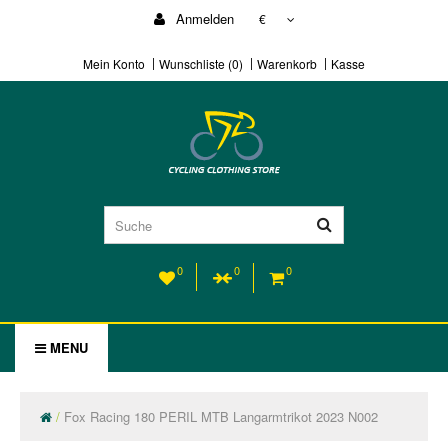
Anmelden
€
Mein Konto
Wunschliste (0)
Warenkorb
Kasse
0
0
0
MENU
Fox Racing 180 PERIL MTB Langarmtrikot 2023 N002