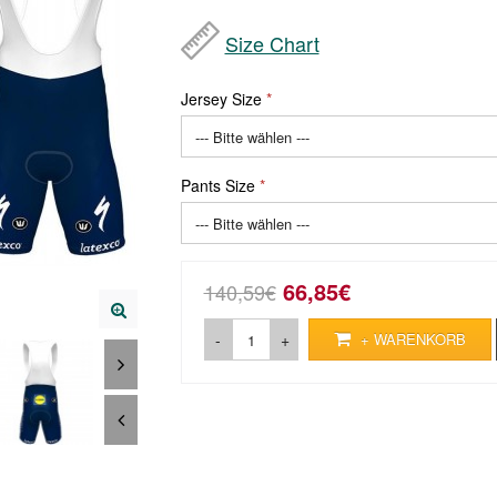
Size Chart
Jersey Size
Pants Size
66,85€
140,59€
-
+
+ WARENKORB