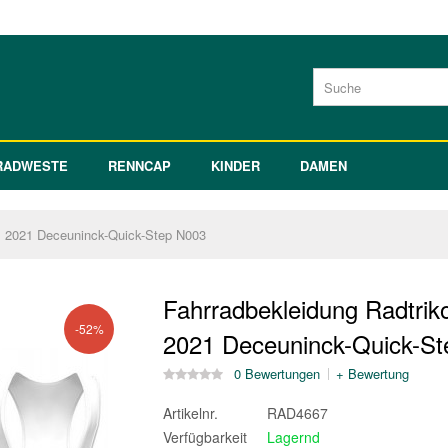
RADWESTE
RENNCAP
KINDER
DAMEN
ts 2021 Deceuninck-Quick-Step N003
Fahrradbekleidung Radtrik
-52%
2021 Deceuninck-Quick-S
0 Bewertungen
+ Bewertung
Artikelnr.
RAD4667
Verfügbarkeit
Lagernd