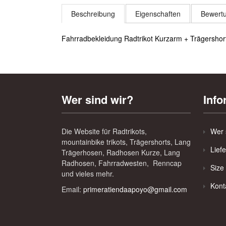
Beschreibung
Eigenschaften
Bewertu
Fahrradbekleidung Radtrikot Kurzarm + Trägersho
Wer sind wir?
Info
Die Website für Radtrikots,
Wer 
mountainbike trikots, Trägershorts, Lang
Lief
Trägerhosen, Radhosen Kurze, Lang
Radhosen, Fahrradwesten, Renncap
Size
und vieles mehr.
Kont
Email:
primeratiendaapoyo@gmail.com