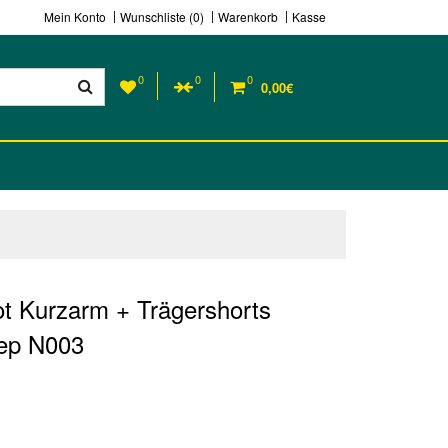
Mein Konto
Wunschliste (0)
Warenkorb
Kasse
0
0
0
0,00€
ot Kurzarm + Trägershorts
tep N003