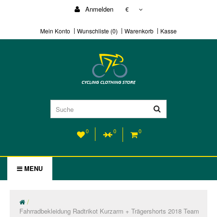
Anmelden
€
Mein Konto
Wunschliste (0)
Warenkorb
Kasse
0
0
0
MENU
Fahrradbekleidung Radtrikot Kurzarm + Trägershorts 2018 Team