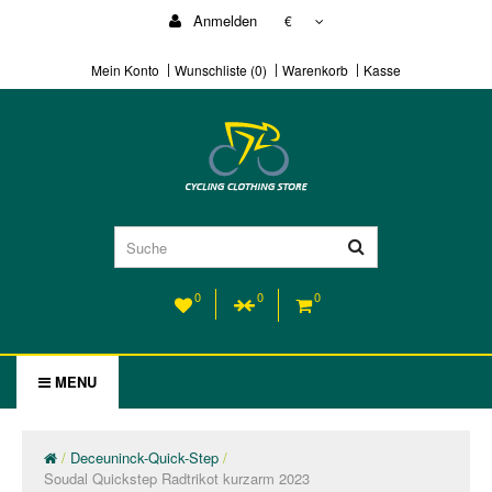
Anmelden
€
Mein Konto
Wunschliste (0)
Warenkorb
Kasse
0
0
0
MENU
Deceuninck-Quick-Step
Soudal Quickstep Radtrikot kurzarm 2023