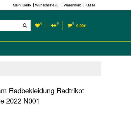
Mein Konto
Wunschliste (0)
Warenkorb
Kasse
0
0
0
0,00€
am Radbekleidung Radtrikot
se 2022 N001