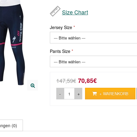
Size Chart
Jersey Size
Pants Size
70,85€
147,59€
-
+
+ WARENKORB
ngen (0)