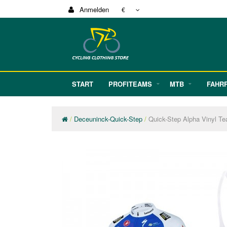
Anmelden
€
START
PROFITEAMS
MTB
FAHR
Deceuninck-Quick-Step
Quick-Step Alpha Vinyl T