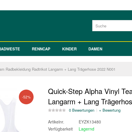
RADWESTE
RENNCAP
KINDER
DAMEN
eam Radbekleidung Radtrikot Langarm + Lang Trägerhose 2022 N001
Quick-Step Alpha Vinyl Te
-52%
Langarm + Lang Trägerho
0 Bewertungen
+ Bewertung
Artikelnr.
EYZK13480
Verfügbarkeit
Lagernd