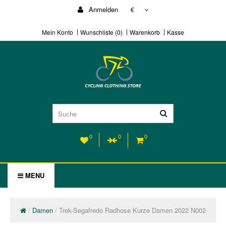
Anmelden
€
Mein Konto
Wunschliste (0)
Warenkorb
Kasse
0
0
0
MENU
Damen
Trek-Segafredo Radhose Kurze Damen 2022 N002