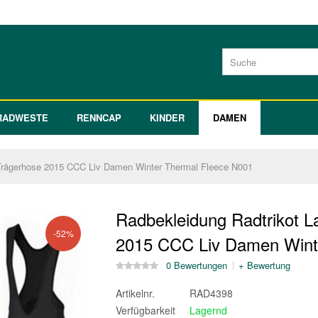
RADWESTE
RENNCAP
KINDER
DAMEN
Trägerhose 2015 CCC Liv Damen Winter Thermal Fleece N001
Radbekleidung Radtrikot 
-52%
2015 CCC Liv Damen Wint
0 Bewertungen
+ Bewertung
Artikelnr.
RAD4398
Verfügbarkeit
Lagernd