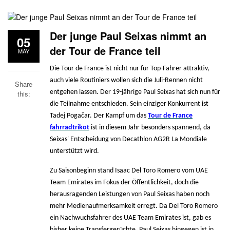
Der junge Paul Seixas nimmt an
05
der Tour de France teil
MAY
Die Tour de France ist nicht nur für Top-Fahrer attraktiv,
auch viele Routiniers wollen sich die Juli-Rennen nicht
Share
entgehen lassen. Der 19-jährige Paul Seixas hat sich nun für
this:
die Teilnahme entschieden. Sein einziger Konkurrent ist
Tadej Pogačar. Der Kampf um das
Tour de France
fahrradtrikot
ist in diesem Jahr besonders spannend, da
Seixas' Entscheidung von Decathlon AG2R La Mondiale
unterstützt wird.
Zu Saisonbeginn stand Isaac Del Toro Romero vom UAE
Team Emirates im Fokus der Öffentlichkeit, doch die
herausragenden Leistungen von Paul Seixas haben noch
mehr Medienaufmerksamkeit erregt. Da Del Toro Romero
ein Nachwuchsfahrer des UAE Team Emirates ist, gab es
bisher keine Transfergerüchte. Paul Seixas hingegen ist in