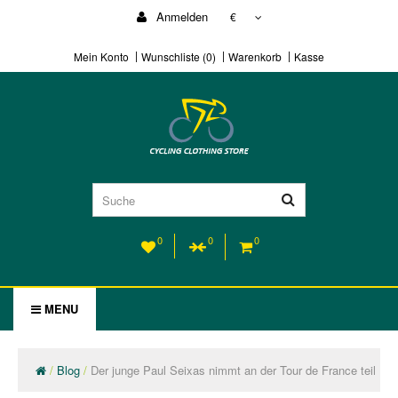
Anmelden
€
Mein Konto
Wunschliste (0)
Warenkorb
Kasse
0
0
0
MENU
Blog
Der junge Paul Seixas nimmt an der Tour de France teil