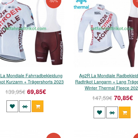
-50%
La Mondiale Fahrradbekleidung
Ag2R La Mondiale Radbeklei
kot Kurzarm + Trägershorts 2023
Radtrikot Langarm + Lang Träg
Winter Thermal Fleece 20
69,85€
139,95€
70,85€
147,59€