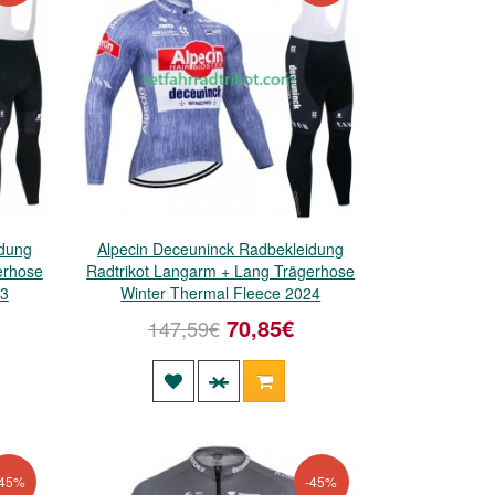
idung
Alpecin Deceuninck Radbekleidung
erhose
Radtrikot Langarm + Lang Trägerhose
23
Winter Thermal Fleece 2024
70,85€
147,59€
-45%
-45%