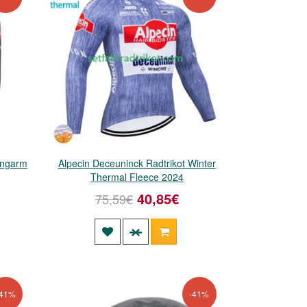
angarm
Alpecin Deceuninck Radtrikot Winter
Thermal Fleece 2024
40,85€
75,59€
-41%
-41%