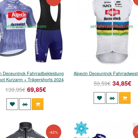
in Deceuninck Fahrradbekleidung
Alpecin Deceuninck Fahrradwes
kot Kurzarm + Trägershorts 2024
34,85€
59,59€
69,85€
139,95€
-42%