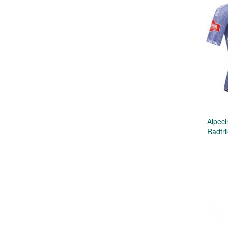
Alpec
Radtri