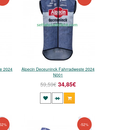
te 2024
Alpecin Deceuninck Fahrradweste 2024
N001
34,85€
59,59€
-52%
-52%