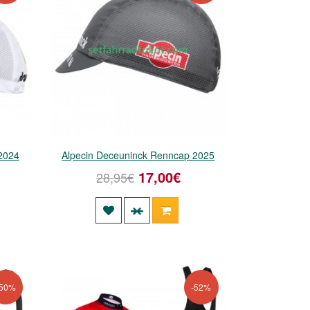
2024
Alpecin Deceuninck Renncap 2025
17,00€
28,95€
-50%
-52%