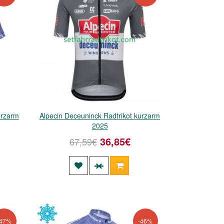
urzarm
Alpecin Deceuninck Radtrikot kurzarm
2025
36,85€
67,59€
-47%
-46%