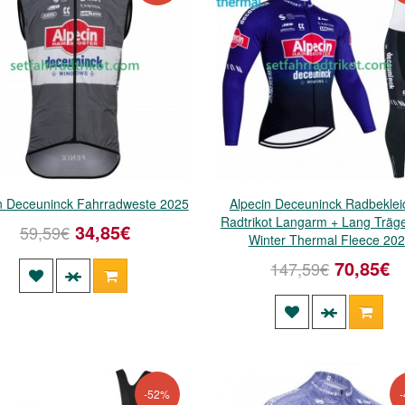
n Deceuninck Fahrradweste 2025
Alpecin Deceuninck Radbekle
Radtrikot Langarm + Lang Träg
34,85€
59,59€
Winter Thermal Fleece 20
70,85€
147,59€
-52%