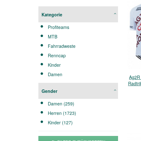
Kategorie
Profiteams
MTB
Fahrradweste
Renncap
Kinder
Damen
Ag2R 
Radtri
Gender
Damen (259)
Herren (1723)
Kinder (127)