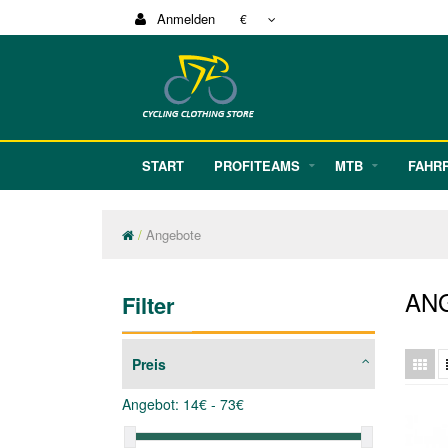
Anmelden
€
START
PROFITEAMS
MTB
FAHR
Angebote
AN
Filter
Preis
Angebot:
14
€ -
73
€