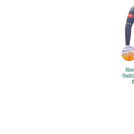
Alpe
Radtr
W