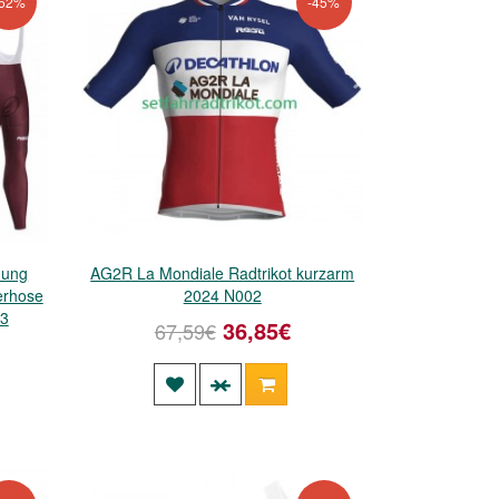
-52%
-45%
dung
AG2R La Mondiale Radtrikot kurzarm
erhose
2024 N002
23
36,85€
67,59€