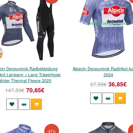
cin Deceuninck Radbekleidung
Alpecin Deceuninck Radtrikot k
ikot Langarm + Lang Trägerhose
2024
inter Thermal Fleece 2025
36,85€
67,59€
70,85€
147,59€
-47%