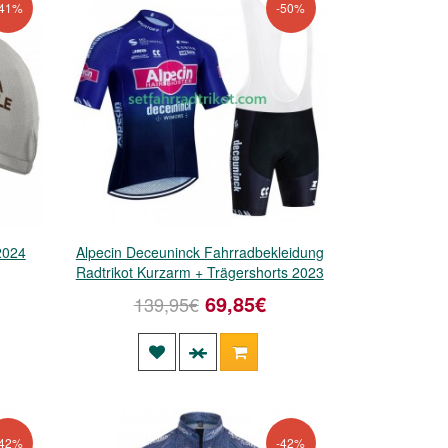
-41%
-50%
2024
Alpecin Deceuninck Fahrradbekleidung
Radtrikot Kurzarm + Trägershorts 2023
69,85€
139,95€
-42%
-42%